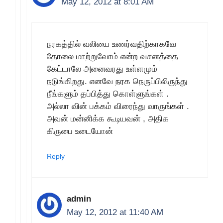
May 12, 2012 at 8:01 AM
நரகத்தில் வலியை உணர்வதிற்காகவே
தோலை மாற்றுவோம் என்ற வசனத்தை
கேட்டாலே அனைவரது உள்ளமும்
நடுங்கிறது. எனவே நரக நெருப்பிலிருந்து
நீங்களும் தப்பித்து கொள்ளுங்கள் .
அல்லா வின் பக்கம் விரைந்து வாருங்கள் .
அவன் மன்னிக்க கூடியவன் , அதிக
கிருபை உடையோன்
Reply
admin
May 12, 2012 at 11:40 AM