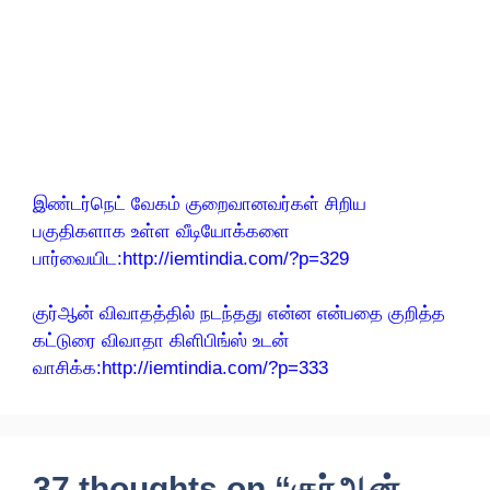
இண்டர்நெட் வேகம் குறைவானவர்கள் சிறிய
பகுதிகளாக உள்ள வீடியோக்களை
பார்வையிட:http://iemtindia.com/?p=329
குர்ஆன் விவாதத்தில் நடந்தது என்ன என்பதை குறித்த
கட்டுரை விவாதா கிளிபிங்ஸ் உடன்
வாசிக்க:http://iemtindia.com/?p=333
37 thoughts on “குர்ஆன்