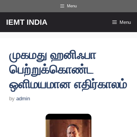
Skip
Menu
to
content
IEMT INDIA
Menu
முகமது ஹனிஃபா
பெற்றுக்கொண்ட
ஒளிமயமான எதிர்காலம்
by
admin