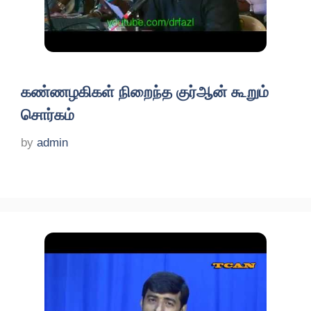
கண்ணழகிகள் நிறைந்த குர்ஆன் கூறும்
சொர்கம்
by
admin