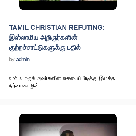
TAMIL CHRISTIAN REFUTING:
இஸ்லாமிய அறிஞர்களின்
குற்றச்சாட்டுகளுக்கு பதில்
by
admin
உமர் ஃபாரூக் அவர்களின் கையைப் பிடித்து இழுத்த
நிர்வாண ஜின்