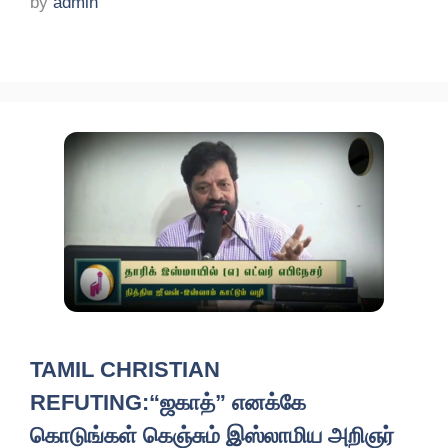
by
admin
TAMIL CHRISTIAN
REFUTING:“ஜகாத்” எனக்கே
கொடுங்கள் கெஞ்சும் இஸ்லாமிய அறிஞர்