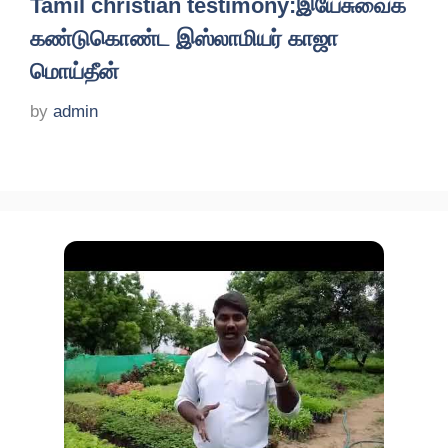
Tamil christian testimony:இயேசுவைக்
கண்டுகொண்ட இஸ்லாமியர் காஜா
மொய்தீன்
by
admin