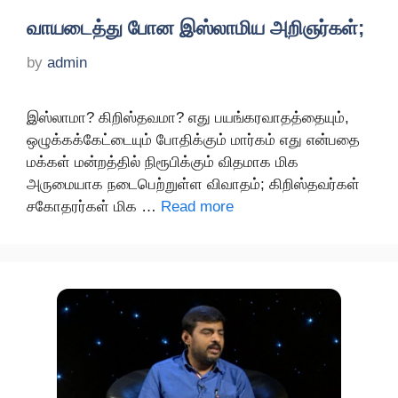
வாயடைத்து போன இஸ்லாமிய அறிஞர்கள்;
by
admin
இஸ்லாமா? கிறிஸ்தவமா? எது பயங்கரவாதத்தையும்,
ஒழுக்கக்கேட்டையும் போதிக்கும் மார்கம் எது என்பதை
மக்கள் மன்றத்தில் நிரூபிக்கும் விதமாக மிக
அருமையாக நடைபெற்றுள்ள விவாதம்; கிறிஸ்தவர்கள்
சகோதரர்கள் மிக …
Read more