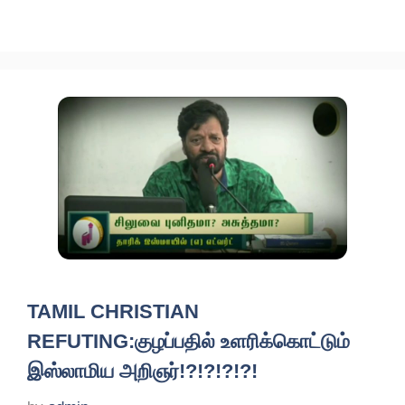
TAMIL CHRISTIAN
REFUTING:குழப்பதில் உளரிக்கொட்டும்
இஸ்லாமிய அறிஞர்!?!?!?!?!