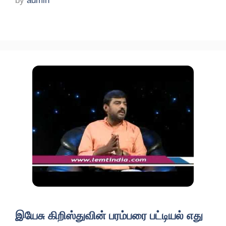
by
admin
இயேசு கிறிஸ்துவின் பரம்பரை பட்டியல் எது