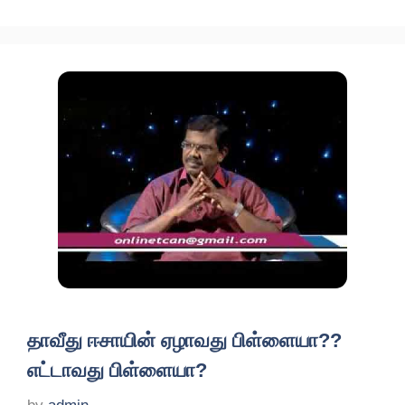
தாவீது ஈசாயின் ஏழாவது பிள்ளையா??
எட்டாவது பிள்ளையா?