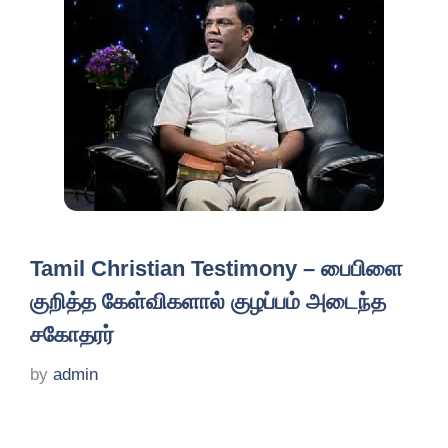
Tamil Christian Testimony – பைபிளை
குறித்த கேள்விகளால் குழப்பம் அடைந்த
சகோதரர்
by
admin