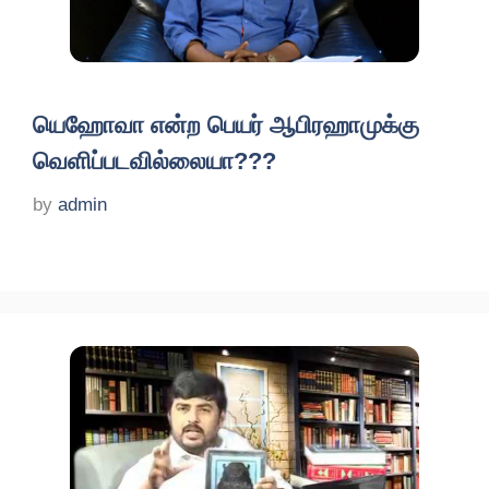
யெஹோவா என்ற பெயர் ஆபிரஹாமுக்கு
வெளிப்படவில்லையா???
by
admin