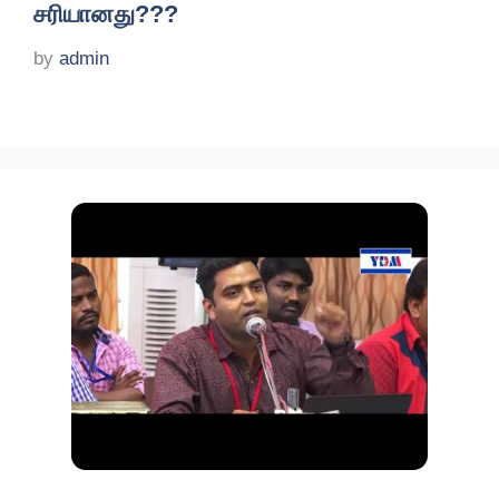
சரியானது???
by
admin